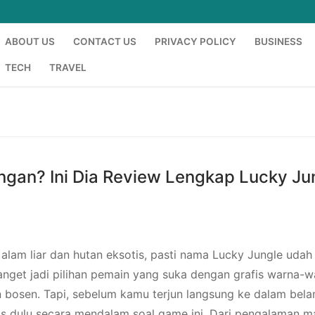
ABOUT US
CONTACT US
PRIVACY POLICY
BUSINESS
TECH
TRAVEL
ngan? Ini Dia Review Lengkap Lucky Ju
lam liar dan hutan eksotis, pasti nama Lucky Jungle udah
 banget jadi pilihan pemain yang suka dengan grafis warna-w
n bosen. Tapi, sebelum kamu terjun langsung ke dalam bela
s dulu secara mendalam soal game ini. Dari pengalaman m