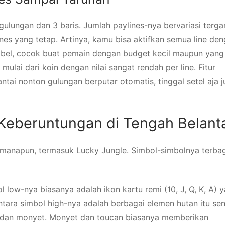
ulungan dan 3 baris. Jumlah paylines-nya bervariasi terg
nes yang tetap. Artinya, kamu bisa aktifkan semua line de
ksibel, cocok buat pemain dengan budget kecil maupun yan
mulai dari koin dengan nilai sangat rendah per line. Fitur
ntai nonton gulungan berputar otomatis, tinggal setel aja 
Keberuntungan di Tengah Belant
manapun, termasuk Lucky Jungle. Simbol-simbolnya terbagi
 low-nya biasanya adalah ikon kartu remi (10, J, Q, K, A) 
tara simbol high-nya adalah berbagai elemen hutan itu send
, dan monyet. Monyet dan toucan biasanya memberikan