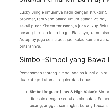
Lucky Jungle umumnya hadir dengan struktur 5 g
provider, tapi yang paling umum adalah 25 payli
sekali putar. Sistem taruhannya juga cukup fle
pasang taruhan lebih tinggi. Biasanya, kamu bisa 
Autoplay juga selalu ada, jadi kalau kamu mau sa
putarannya.
Simbol-Simbol yang Bawa 
Pemahaman tentang simbol adalah kunci di slot 
dua kategori utama: reguler dan bonus.
Simbol Reguler (Low & High Value):
Simbol
didesain dengan sentuhan ala hutan. Semen
pisang, anggur, semangka, burung toucan