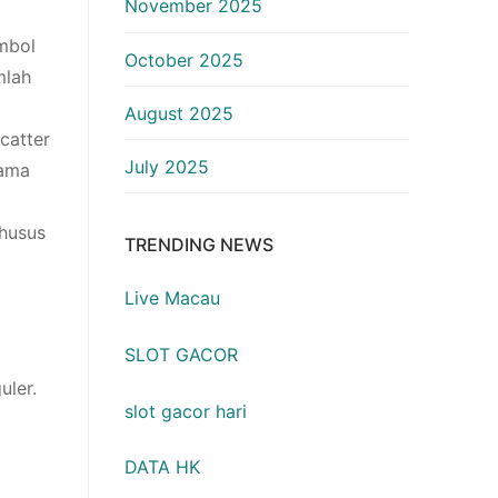
November 2025
imbol
October 2025
mlah
August 2025
catter
July 2025
tama
husus
TRENDING NEWS
Live Macau
SLOT GACOR
uler.
slot gacor hari
DATA HK