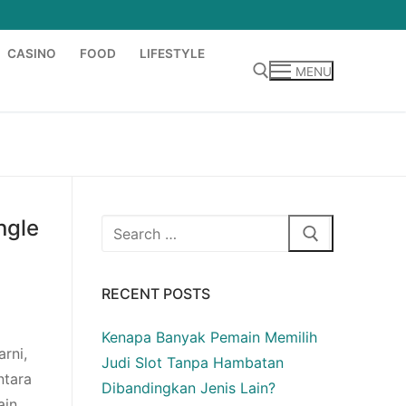
CASINO
FOOD
LIFESTYLE
MENU
Search for:
ngle
Search
for:
RECENT POSTS
Kenapa Banyak Pemain Memilih
arni,
Judi Slot Tanpa Hambatan
ntara
Dibandingkan Jenis Lain?
ain